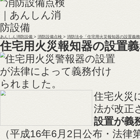
あんしん消防設備
>
消防設備点検
>
消防法令「住宅用火災報知器の設置義務
住宅用火災報知器の設置義
住宅火災
法が改正
設置が義
（平成16年6月2日公布・法律第