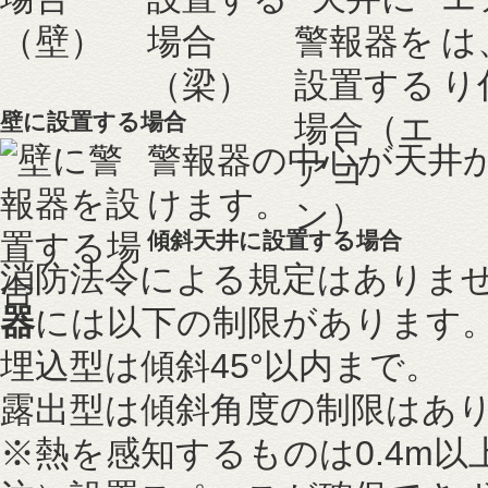
は
り
壁に設置する場合
警報器の中心が天井から
けます。
傾斜天井に設置する場合
消防法令による規定はありま
器
には以下の制限があります
埋込型は傾斜45°以内まで。
露出型は傾斜角度の制限はあ
※熱を感知するものは0.4m