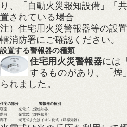
り、「自動火災報知設備」「
置されている場合
注）住宅用火災警報器等の設
轄消防署にご確認ください。
設置する警報器の種類
住宅用火災警報器
には
するものがあり、「煙
られました。
住宅の部分
警報器の種別
寝室
光電式（煙感知器）
階段
光電式（煙感知器）
廊下
光電式またはイオン化式（煙感知器）