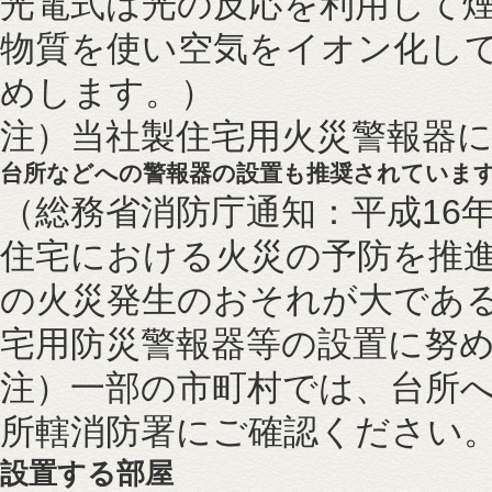
光電式は光の反応を利用して
物質を使い空気をイオン化し
めします。）
注）当社製住宅用火災警報器
台所などへの警報器の設置も推奨されていま
（総務省消防庁通知：平成16年
住宅における火災の予防を推
の火災発生のおそれが大であ
宅用防災警報器等の設置に努
注）一部の市町村では、台所
所轄消防署にご確認ください
設置する部屋