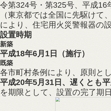
令第324号・第325号、平成16
（東京都では全国に先駆けて、
により、住宅用火災警報器の
設置時期
新築
平成18年6月1日（施行）
既築
各市町村条例により、原則と
平成20年5月31日、遅くとも平
を期限として、設置の完了期