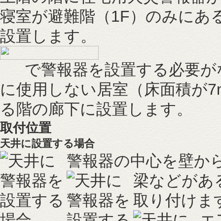
寝室が避難階（1F）のみにあ
設置します。
で警報器を設置する必要が
に使用しない居室（床面積が7
る階の廊下に設置します。
取付位置
天井に設置する場合
警報器の中心を壁から0
梁などがある
取り付けま
エ