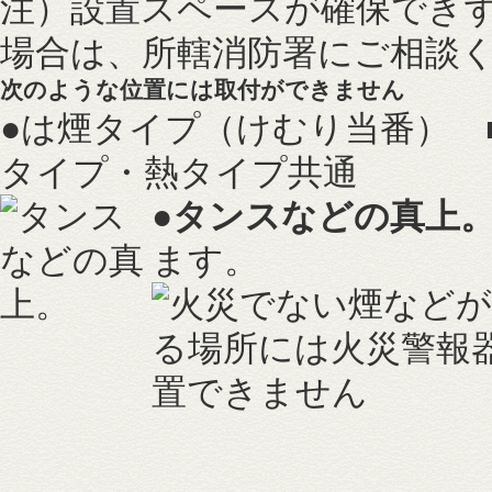
注）設置スペースが確保でき
場合は、所轄消防署にご相談
次のような位置には取付ができません
●
は煙タイプ（けむり当番）
タイプ・熱タイプ共通
●
タンスなどの真上
ます。