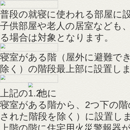
普段の就寝に使われる部屋に
子供部屋や老人の居室なども
る場合は対象となります。
寝室がある階（屋外に避難で
除く）の階段最上部に設置し
上記の
他に
寝室がある階から、2つ下の階
された階段を除く）に設置し
上階の階に住宅用火災警報器