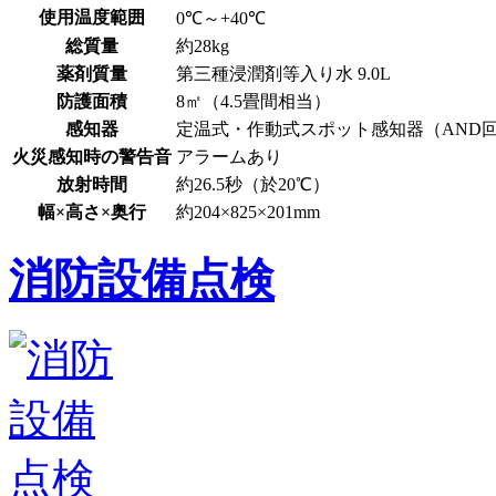
使用温度範囲
0℃～+40℃
総質量
約28kg
薬剤質量
第三種浸潤剤等入り水 9.0L
防護面積
8㎡（4.5畳間相当）
感知器
定温式・作動式スポット感知器（AND
火災感知時の警告音
アラームあり
放射時間
約26.5秒（於20℃）
幅×高さ×奥行
約204×825×201mm
消防設備点検