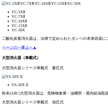
YC-5XⅡ
YC-7XⅡ
YC-10XⅡ
YC-15XⅡ
YC-50X
二酸化炭素消火器は、法律で定められたボンベの本体容器に
ページの一番上へ▲
大型消火器（車載式）
大型消火器シリーズ車載式 蓄圧式
YA-50X II
粉末(ABC)大型消火器は、危険物倉庫・油槽所・屋内給油
大型消火器シリーズ車載式 加圧式