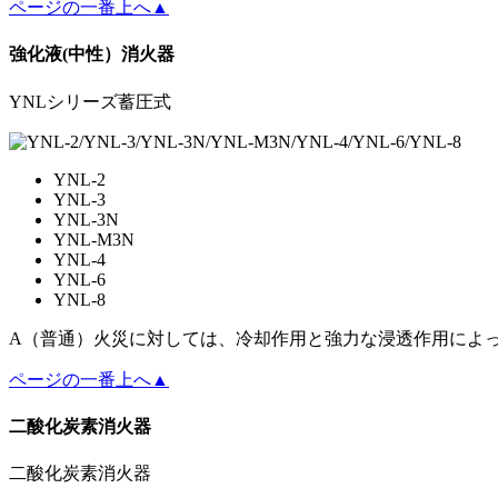
ページの一番上へ▲
強化液(中性）消火器
YNLシリーズ蓄圧式
YNL-2
YNL-3
YNL-3N
YNL-M3N
YNL-4
YNL-6
YNL-8
A（普通）火災に対しては、冷却作用と強力な浸透作用によ
ページの一番上へ▲
二酸化炭素消火器
二酸化炭素消火器