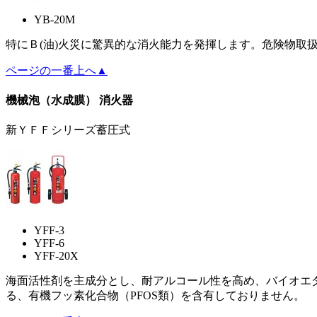
YB-20M
特にＢ(油)火災に驚異的な消火能力を発揮します。危険物取
ページの一番上へ▲
機械泡（水成膜） 消火器
新ＹＦＦシリーズ蓄圧式
YFF-3
YFF-6
YFF-20X
海面活性剤を主成分とし、耐アルコール性を高め、バイオエタノ
る、有機フッ素化合物（PFOS類）を含有しておりません。